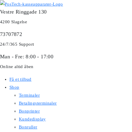
Skip
Vestre Ringgade 130
to
content
4200 Slagelse
73707872
24/7/365 Support
Man - Fre: 8:00 - 17:00
Online altid åben
Få et tilbud
Shop
Terminaler
Betalingsterminaler
Bonprinter
Kundedisplay
Bonruller