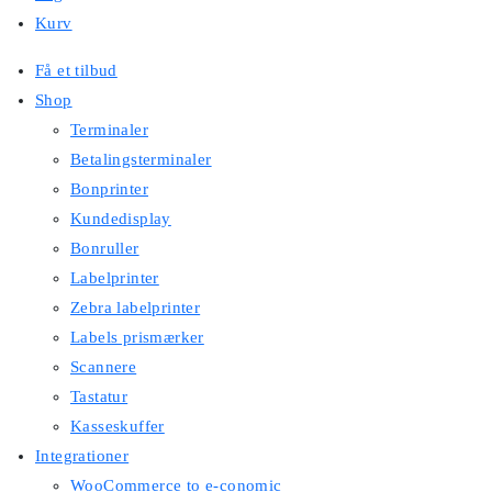
Kurv
Få et tilbud
Shop
Terminaler
Betalingsterminaler
Bonprinter
Kundedisplay
Bonruller
Labelprinter
Zebra labelprinter
Labels prismærker
Scannere
Tastatur
Kasseskuffer
Integrationer
WooCommerce to e-conomic