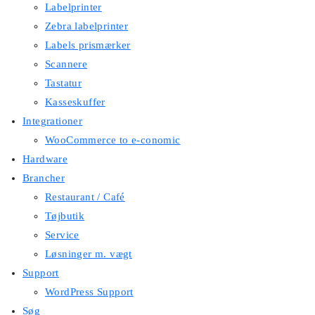
Labelprinter
Zebra labelprinter
Labels prismærker
Scannere
Tastatur
Kasseskuffer
Integrationer
WooCommerce to e-conomic
Hardware
Brancher
Restaurant / Café
Tøjbutik
Service
Løsninger m. vægt
Support
WordPress Support
Søg