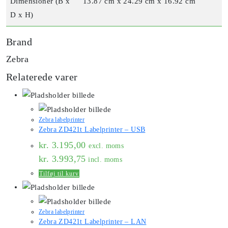
Dimensioner (B x
13.87 cm x 24.29 cm x 16.92 cm
D x H)
Brand
Zebra
Relaterede varer
Zebra labelprinter
Zebra ZD421t Labelprinter – USB
kr.
3.195,00
excl. moms
kr.
3.993,75
incl. moms
Tilføj til kurv
Zebra labelprinter
Zebra ZD421t Labelprinter – LAN