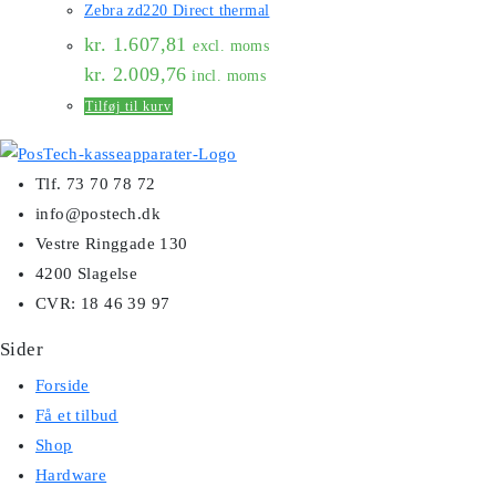
Zebra zd220 Direct thermal
kr.
1.607,81
excl. moms
kr.
2.009,76
incl. moms
Tilføj til kurv
Tlf. 73 70 78 72
info@postech.dk
Vestre Ringgade 130
4200 Slagelse
CVR: 18 46 39 97
Sider
Forside
Få et tilbud
Shop
Hardware