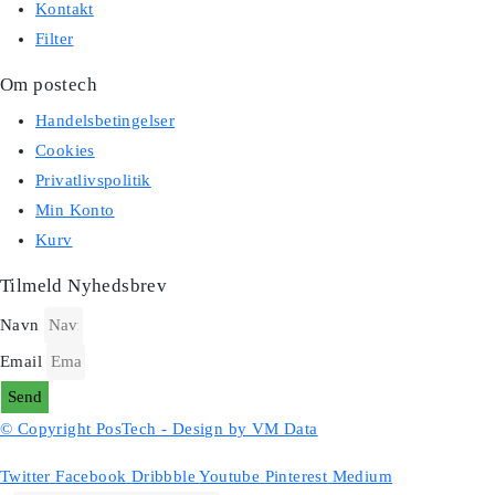
Kontakt
Filter
Om postech
Handelsbetingelser
Cookies
Privatlivspolitik
Min Konto
Kurv
Tilmeld Nyhedsbrev
Navn
Email
Send
© Copyright PosTech - Design by VM Data
Twitter
Facebook
Dribbble
Youtube
Pinterest
Medium