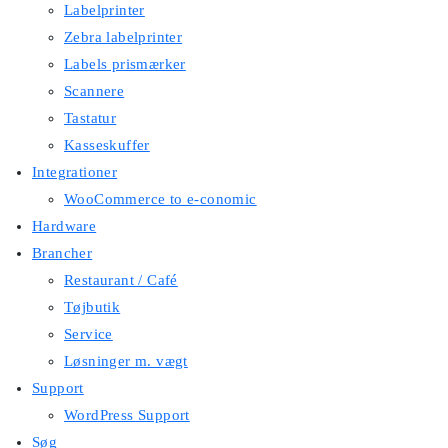
Labelprinter
Zebra labelprinter
Labels prismærker
Scannere
Tastatur
Kasseskuffer
Integrationer
WooCommerce to e-conomic
Hardware
Brancher
Restaurant / Café
Tøjbutik
Service
Løsninger m. vægt
Support
WordPress Support
Søg