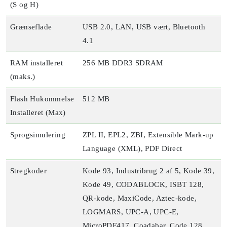
(S og H)
Grænseflade
USB 2.0, LAN, USB vært, Bluetooth
4.1
RAM installeret
256 MB DDR3 SDRAM
(maks.)
Flash Hukommelse
512 MB
Installeret (Max)
Sprogsimulering
ZPL II, EPL2, ZBI, Extensible Mark-up
Language (XML), PDF Direct
Stregkoder
Kode 93, Industribrug 2 af 5, Kode 39,
Kode 49, CODABLOCK, ISBT 128,
QR-kode, MaxiCode, Aztec-kode,
LOGMARS, UPC-A, UPC-E,
MicroPDF417, Coadabar, Code 128,