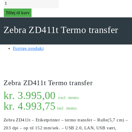
Zebra
ZD411t
Tilføj til kurv
Termo
transfer
Zebra ZD411t Termo transfer
antal
Forrige produkt
Zebra ZD411t Termo transfer
kr.
3.995,00
excl. moms
kr.
4.993,75
incl. moms
Zebra ZD411t – Etiketprinter – termo transfer – Rulle(5,7 cm) –
203 dpi – op til 152 mm/sek. – USB 2.0, LAN, USB vært,