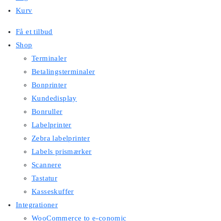
Kurv
Få et tilbud
Shop
Terminaler
Betalingsterminaler
Bonprinter
Kundedisplay
Bonruller
Labelprinter
Zebra labelprinter
Labels prismærker
Scannere
Tastatur
Kasseskuffer
Integrationer
WooCommerce to e-conomic