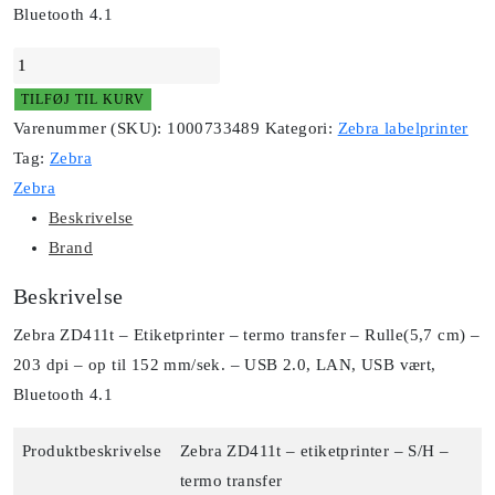
Bluetooth 4.1
Zebra
ZD411t
TILFØJ TIL KURV
Termo
Varenummer (SKU):
1000733489
Kategori:
Zebra labelprinter
transfer
Tag:
Zebra
antal
Zebra
Beskrivelse
Brand
Beskrivelse
Zebra ZD411t – Etiketprinter – termo transfer – Rulle(5,7 cm) –
203 dpi – op til 152 mm/sek. – USB 2.0, LAN, USB vært,
Bluetooth 4.1
Produktbeskrivelse
Zebra ZD411t – etiketprinter – S/H –
termo transfer