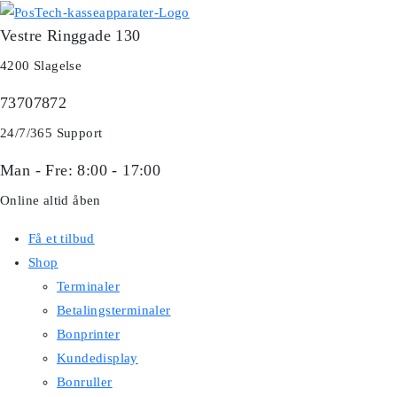
Skip
Vestre Ringgade 130
to
content
4200 Slagelse
73707872
24/7/365 Support
Man - Fre: 8:00 - 17:00
Online altid åben
Få et tilbud
Shop
Terminaler
Betalingsterminaler
Bonprinter
Kundedisplay
Bonruller