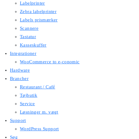
Labelprinter
Zebra labelprinter
Labels prismærker
Scannere
Tastatur
Kasseskuffer
Integrationer
WooCommerce to e-conomic
Hardware
Brancher
Restaurant / Café
Tøjbutik
Service
Løsninger m. vægt
Support
WordPress Support
Søg