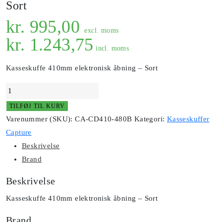
Sort
kr.
995,00
excl. moms
kr.
1.243,75
incl. moms
Kasseskuffe 410mm elektronisk åbning – Sort
Kasseskuffe
410mm
TILFØJ TIL KURV
elektronisk
Varenummer (SKU):
CA-CD410-480B
Kategori:
Kasseskuffer
åbning
Capture
-
Beskrivelse
Sort
Brand
antal
Beskrivelse
Kasseskuffe 410mm elektronisk åbning – Sort
Brand