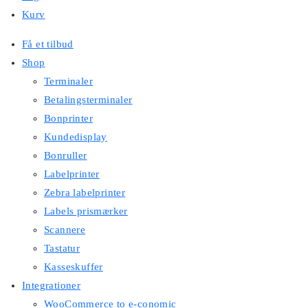
Kurv
Få et tilbud
Shop
Terminaler
Betalingsterminaler
Bonprinter
Kundedisplay
Bonruller
Labelprinter
Zebra labelprinter
Labels prismærker
Scannere
Tastatur
Kasseskuffer
Integrationer
WooCommerce to e-conomic