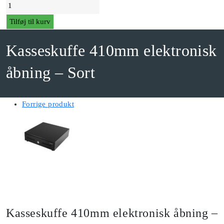
Kasseskuffe
410mm
Tilføj til kurv
elektronisk
åbning
Kasseskuffe 410mm elektronisk
-
åbning – Sort
Sort
antal
Forrige produkt
Kasseskuffe 410mm elektronisk åbning –