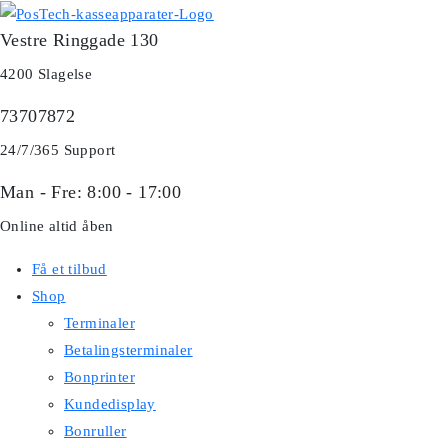
Skip
Vestre Ringgade 130
to
content
4200 Slagelse
73707872
24/7/365 Support
Man - Fre: 8:00 - 17:00
Online altid åben
Få et tilbud
Shop
Terminaler
Betalingsterminaler
Bonprinter
Kundedisplay
Bonruller