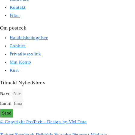
Kontakt
Filter
Om postech
Handelsbetingelser
Cookies
Privatlivspolitik
Min Konto
Kurv
Tilmeld Nyhedsbrev
Navn
Email
Send
© Copyright PosTech - Design by VM Data
Twitter
Facebook
Dribbble
Youtube
Pinterest
Medium