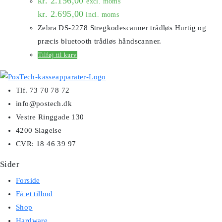
kr.
2.156,00
excl. moms
kr.
2.695,00
incl. moms
Zebra DS-2278 Stregkodescanner trådløs Hurtig og
præcis bluetooth trådløs håndscanner.
Tilføj til kurv
Tlf. 73 70 78 72
info@postech.dk
Vestre Ringgade 130
4200 Slagelse
CVR: 18 46 39 97
Sider
Forside
Få et tilbud
Shop
Hardware