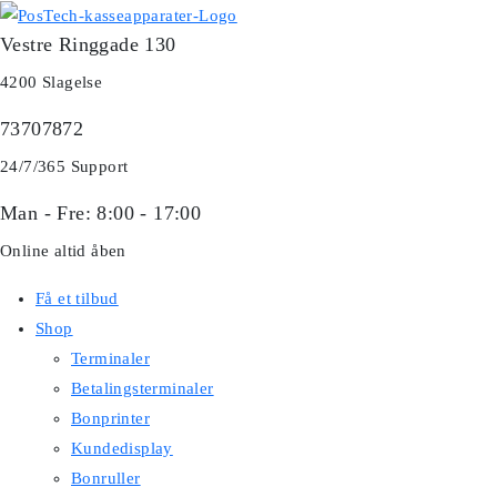
Skip
Vestre Ringgade 130
to
content
4200 Slagelse
73707872
24/7/365 Support
Man - Fre: 8:00 - 17:00
Online altid åben
Få et tilbud
Shop
Terminaler
Betalingsterminaler
Bonprinter
Kundedisplay
Bonruller