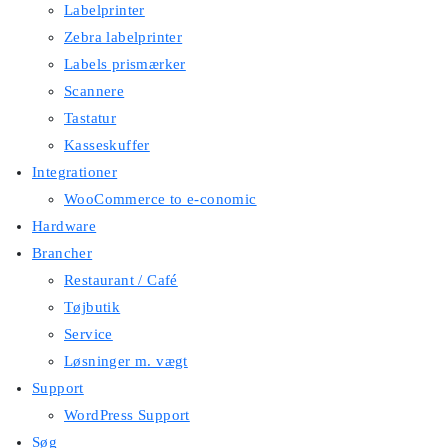
Labelprinter
Zebra labelprinter
Labels prismærker
Scannere
Tastatur
Kasseskuffer
Integrationer
WooCommerce to e-conomic
Hardware
Brancher
Restaurant / Café
Tøjbutik
Service
Løsninger m. vægt
Support
WordPress Support
Søg