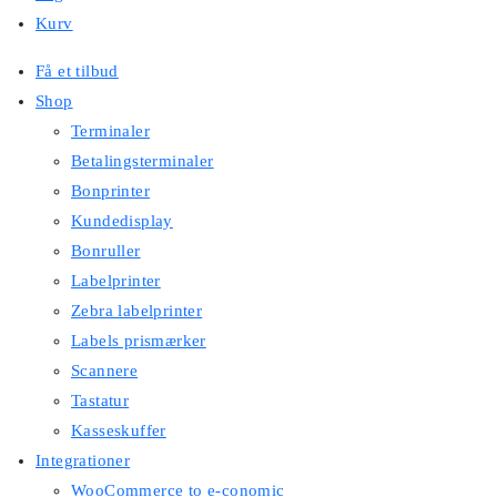
Kurv
Få et tilbud
Shop
Terminaler
Betalingsterminaler
Bonprinter
Kundedisplay
Bonruller
Labelprinter
Zebra labelprinter
Labels prismærker
Scannere
Tastatur
Kasseskuffer
Integrationer
WooCommerce to e-conomic